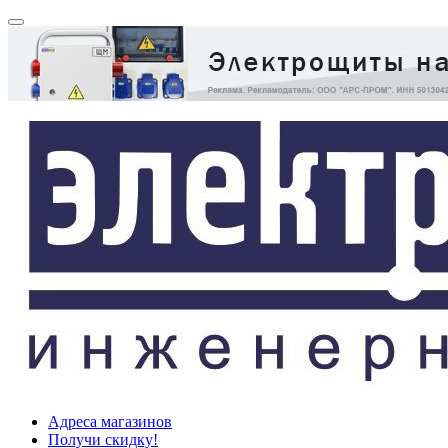
Адреса магазинов
Получи скидку!