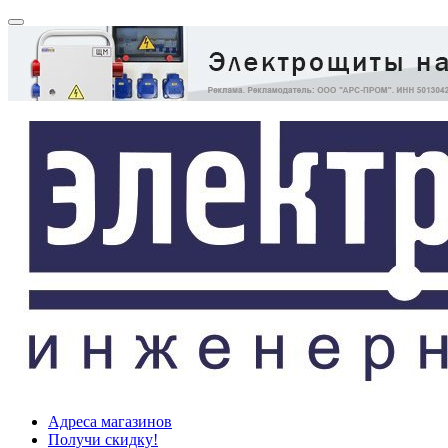
Адреса магазинов
Получи скидку!