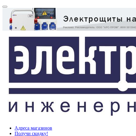
Адреса магазинов
Получи скидку!