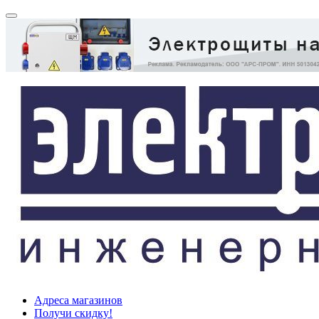
Адреса магазинов
Получи скидку!