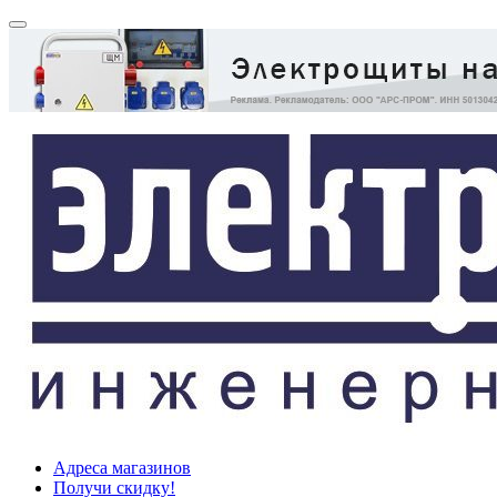
Адреса магазинов
Получи скидку!