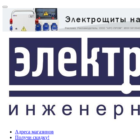
Адреса магазинов
Получи скидку!