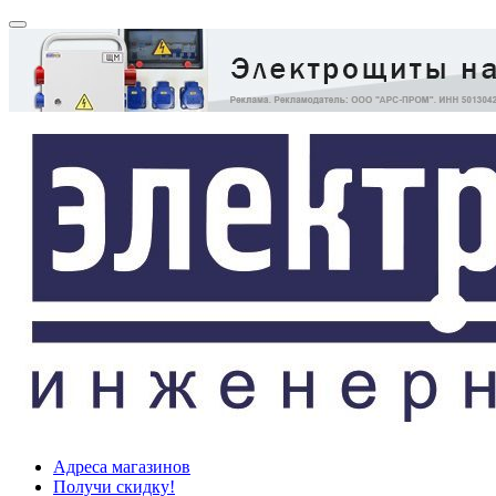
Адреса магазинов
Получи скидку!