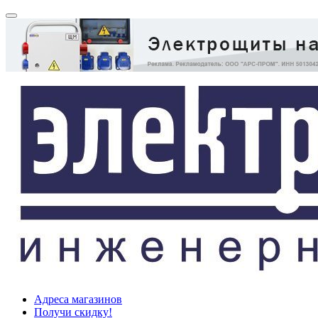
Адреса магазинов
Получи скидку!