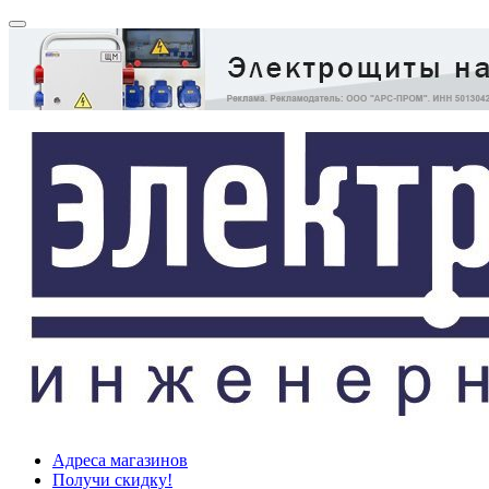
Адреса магазинов
Получи скидку!