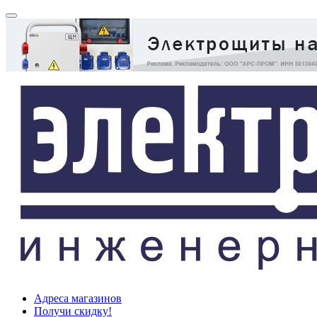
Адреса магазинов
Получи скидку!