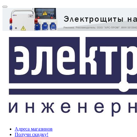
Адреса магазинов
Получи скидку!