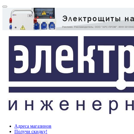
Адреса магазинов
Получи скидку!