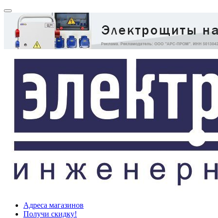
Адреса магазинов
Получи скидку!