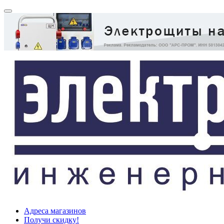
Адреса магазинов
Получи скидку!