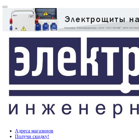
Адреса магазинов
Получи скидку!