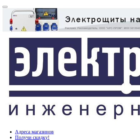
Адреса магазинов
Получи скидку!