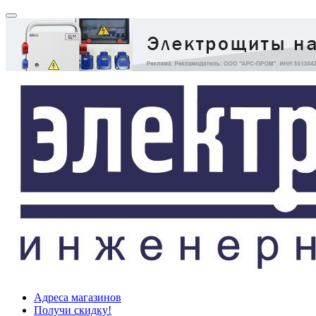
Адреса магазинов
Получи скидку!