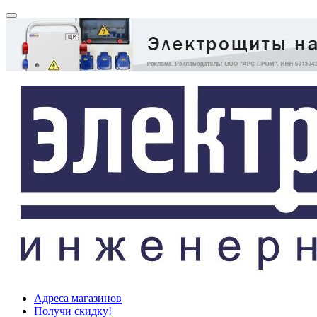
Адреса магазинов
Получи скидку!