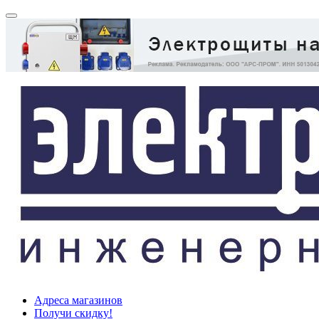
Адреса магазинов
Получи скидку!