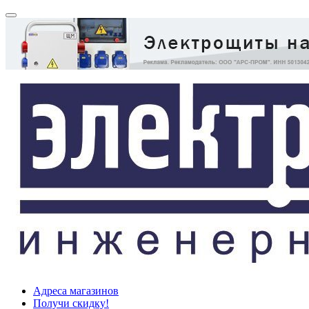
Адреса магазинов
Получи скидку!