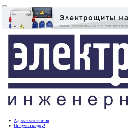
Адреса магазинов
Получи скидку!