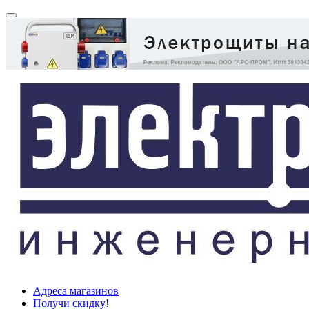
Адреса магазинов
Получи скидку!