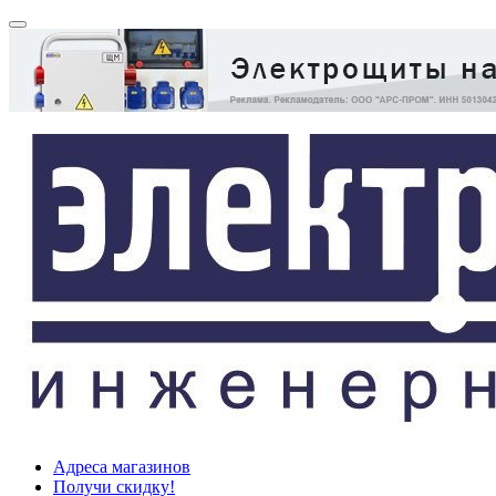
Адреса магазинов
Получи скидку!