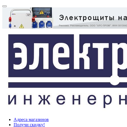
Адреса магазинов
Получи скидку!