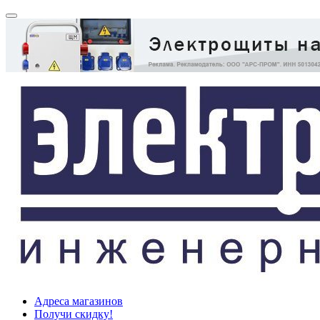
Адреса магазинов
Получи скидку!