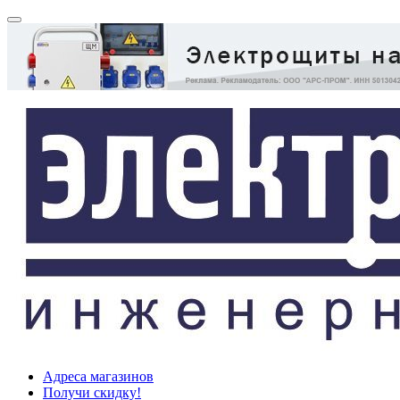
Адреса магазинов
Получи скидку!