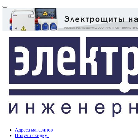
Адреса магазинов
Получи скидку!