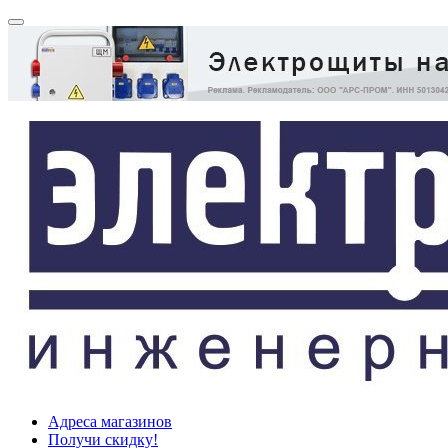
Адреса магазинов
Получи скидку!