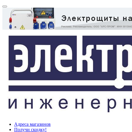
Адреса магазинов
Получи скидку!