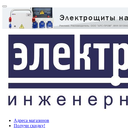
Адреса магазинов
Получи скидку!