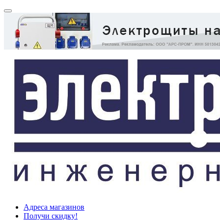
Адреса магазинов
Получи скидку!