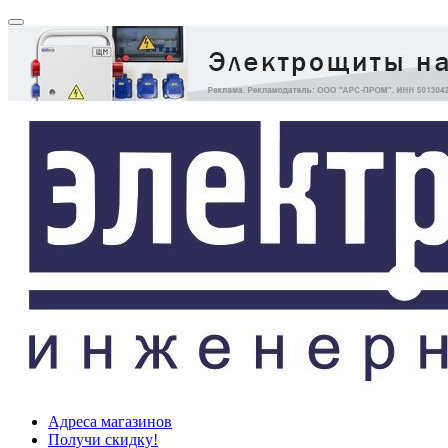
Адреса магазинов
Получи скидку!