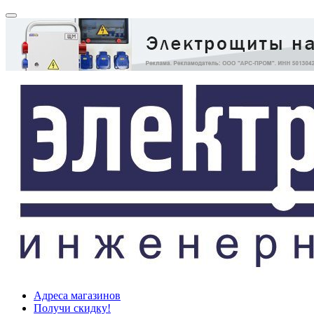
Адреса магазинов
Получи скидку!