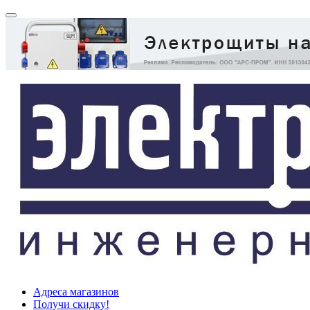
Адреса магазинов
Получи скидку!