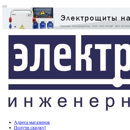
Адреса магазинов
Получи скидку!