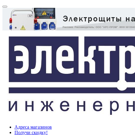
Адреса магазинов
Получи скидку!