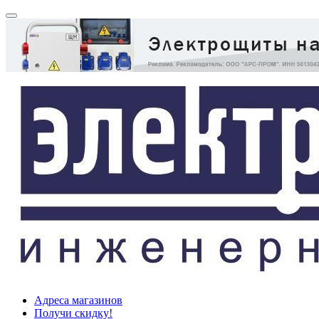
Адреса магазинов
Получи скидку!