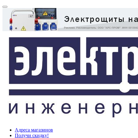
Адреса магазинов
Получи скидку!