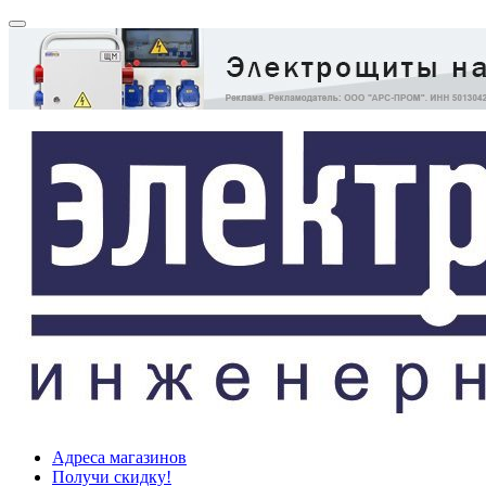
Адреса магазинов
Получи скидку!