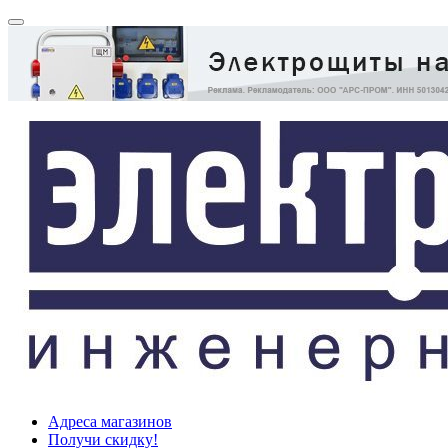
Адреса магазинов
Получи скидку!