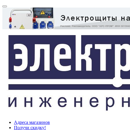
Адреса магазинов
Получи скидку!