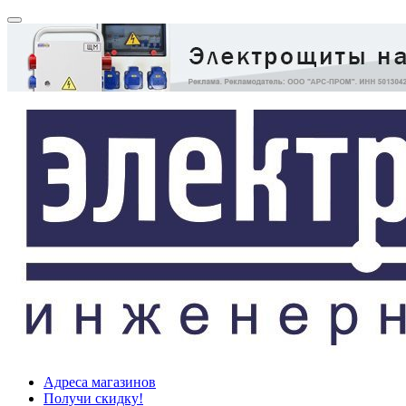
Адреса магазинов
Получи скидку!