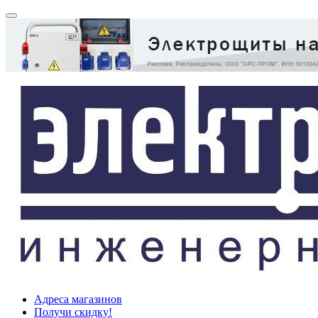
Адреса магазинов
Получи скидку!