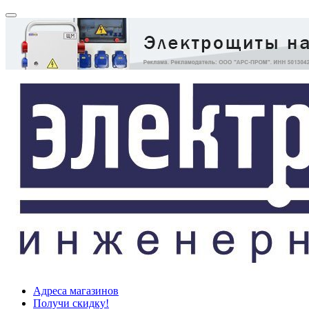
Адреса магазинов
Получи скидку!