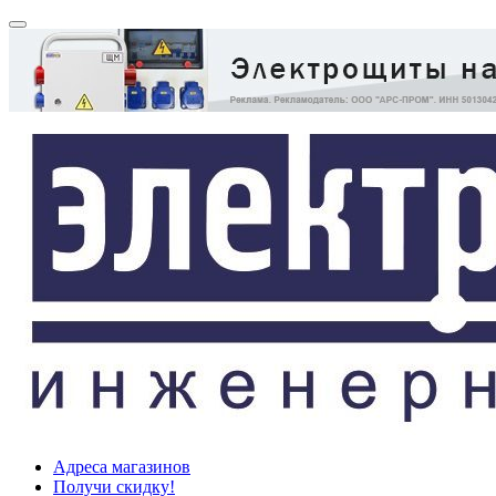
Адреса магазинов
Получи скидку!