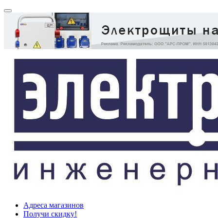
Адреса магазинов
Получи скидку!