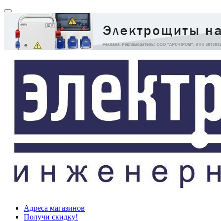
Адреса магазинов
Получи скидку!