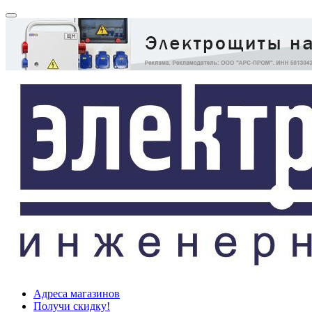
Адреса магазинов
Получи скидку!