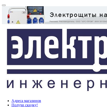
Адреса магазинов
Получи скидку!