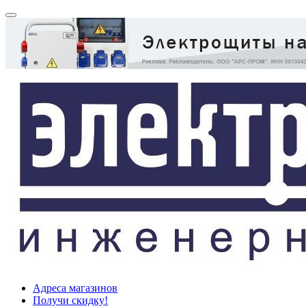
Адреса магазинов
Получи скидку!